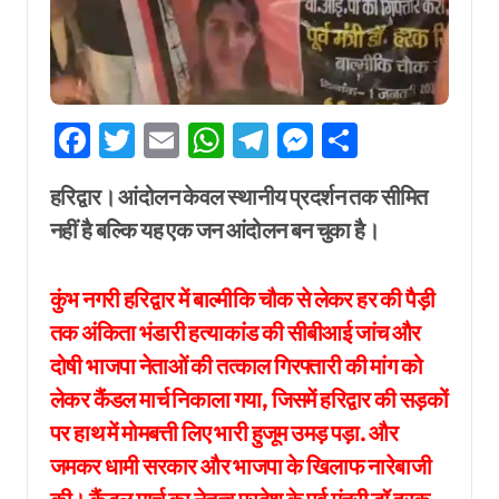
Facebook
Twitter
Email
WhatsApp
Telegram
Messenger
Share
हरिद्वार। आंदोलन केवल स्थानीय प्रदर्शन तक सीमित
नहीं है बल्कि यह एक जन आंदोलन बन चुका है।
कुंभ नगरी हरिद्वार में बाल्मीकि चौक से लेकर हर की पैड़ी
तक अंकिता भंडारी हत्याकांड की सीबीआई जांच और
दोषी भाजपा नेताओं की तत्काल गिरफ्तारी की मांग को
लेकर कैंडल मार्च निकाला गया, जिसमें हरिद्वार की सड़कों
पर हाथ में मोमबत्ती लिए भारी हुजूम उमड़ पड़ा. और
जमकर धामी सरकार और भाजपा के खिलाफ नारेबाजी