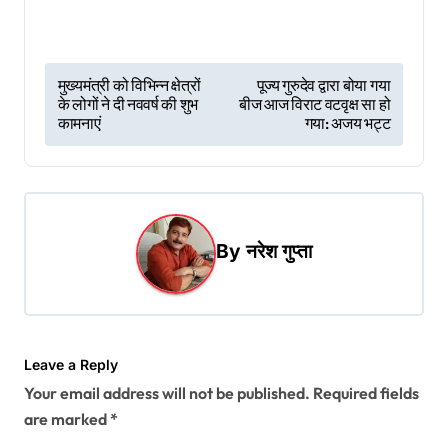
P
मुख्यमंत्री को विभिन्न क्षेत्रों
पूज्य गुरुदेव द्वारा बोया गया
के लोगों ने दी नववर्ष की शुभ
बीज आज विराट वटवृक्ष सा हो
o
कामनाएं
गया: अजय भट्ट
s
t
n
a
By
नरेश गुप्ता
v
i
g
Leave a Reply
a
Your email address will not be published.
Required fields
t
are marked
*
i