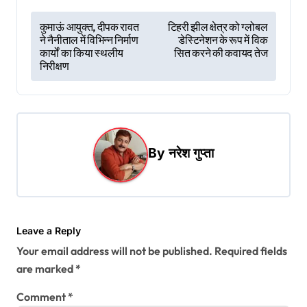
P
कुमाऊं आयुक्त, दीपक रावत
टिहरी झील क्षेत्र को ग्लोबल
ने नैनीताल में विभिन्न निर्माण
डेस्टिनेशन के रूप में विक
o
कार्यों का किया स्थलीय
सित करने की कवायद तेज
s
निरीक्षण
t
n
a
By
नरेश गुप्ता
v
i
g
a
Leave a Reply
t
Your email address will not be published.
Required fields
i
are marked
*
o
Comment
*