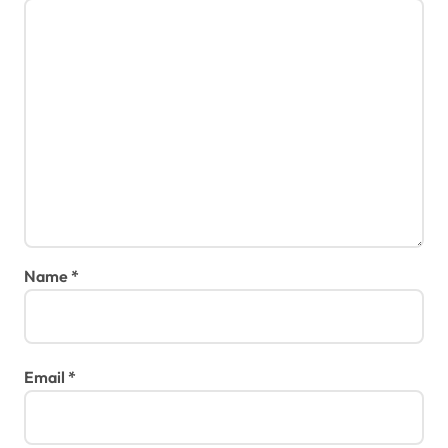
n
Name
*
Email
*