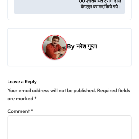
s
00 प्रतिबंधित ट्रामाडोल
कैप्सूल बरामद किये गये।
t
n
a
v
By
नरेश गुप्ता
i
g
a
t
Leave a Reply
Your email address will not be published.
Required fields
i
are marked
*
o
Comment
*
n