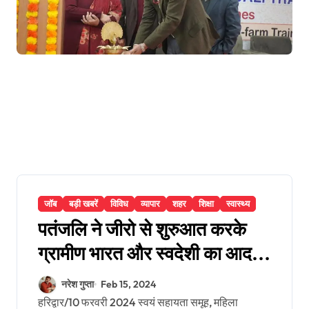
जॉब
बड़ी खबरें
विविध
व्यापार
शहर
शिक्षा
स्वास्थ्य
पतंजलि ने जीरो से शुरुआत करके
ग्रामीण भारत और स्वदेशी का आदर्श
मॉडल बनाया : चरणजीत सिंह
नरेश गुप्ता
Feb 15, 2024
हरिद्वार/10 फरवरी 2024 स्वयं सहायता समूह, महिला