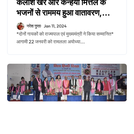
कैलाश खेर और कन्हैया मित्तल के
भजनों से राममय हुआ वातावरण,
झूमने पर मजबूर हुए दर्शक
नरेश गुप्ता
Jan 11, 2024
*दोनों गायकों को राज्यपाल एवं मुख्यमंत्री ने किया सम्मानित*
आगामी 22 जनवरी को रामलला अयोध्या...