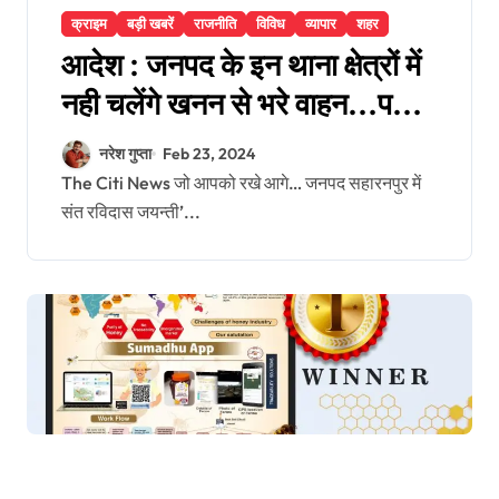
क्राइम
बड़ी खबरें
राजनीति
विविध
व्यापार
शहर
आदेश : जनपद के इन थाना क्षेत्रों में
नही चलेंगे खनन से भरे वाहन…पढ़े
पूरा आदेश…
नरेश गुप्ता
Feb 23, 2024
The Citi News जो आपको रखे आगे… जनपद सहारनपुर में
संत रविदास जयन्ती’...