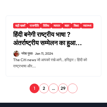
बड़ी खबरें
राजनीति
विविध
व्यापार
शहर
शिक्षा
स्वास्थ्य
हिंदी बनेगी राष्ट्रीय भाषा ?
अंतर्राष्ट्रीय सम्मेलन का हुआ
आयोजन
नरेश गुप्ता
Jan 11, 2024
The Citi news जो आपको रखे आगे.. हरिद्वार। हिंदी को
राष्ट्रभाषा और...
P
1
2
…
29
o
s