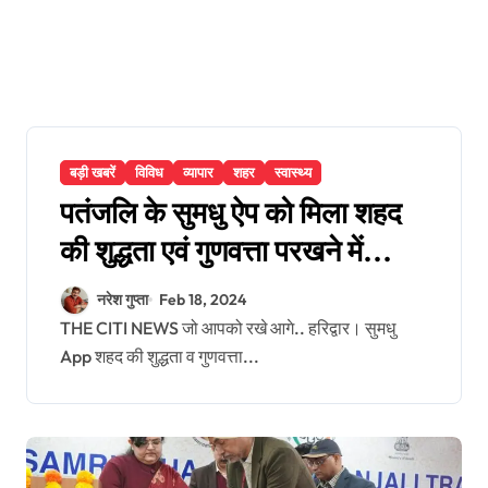
बड़ी खबरें
विविध
व्यापार
शहर
स्वास्थ्य
पतंजलि के सुमधु ऐप को मिला शहद
की शुद्धता एवं गुणवत्ता परखने में
प्रथम पुरस्कार
नरेश गुप्ता
Feb 18, 2024
THE CITI NEWS जो आपको रखे आगे.. हरिद्वार। सुमधु
App शहद की शुद्धता व गुणवत्ता...