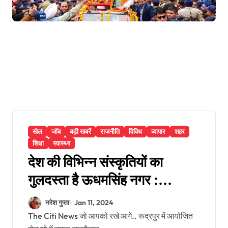
खेल
जॉब
बड़ी खबरें
राजनीति
विविध
व्यापार
शहर
शिक्षा
स्वास्थ्य
देश की विभिन्न संस्कृतियों का
गुलदस्ता है ऊधमसिंह नगर :
मुख्यमंत्री
नरेश गुप्ता
Jan 11, 2024
The Citi News जो आपको रखे आगे.. रूद्रपुर में आयोजित