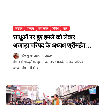
क्राइम
दुर्घटना
बड़ी खबरें
विविध
शहर
साधुओं पर हुए हमले को लेकर
अखाड़ा परिषद के अध्यक्ष श्रीमहंत
रविंद्र पुरी हुए आग बबूला, जानिए
नरेश गुप्ता
Jan 14, 2024
मामला !
बंगाल में साधुओं पर हमला करने पर भड़के अखाड़ा परिषद
अध्यक्ष बंगाल में भीड़...