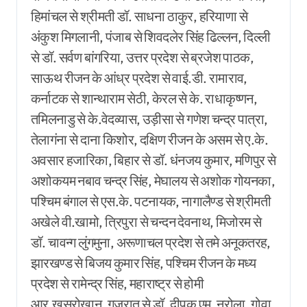
हिमांचल से श्रीमती डॉ. साधना ठाकुर, हरियाणा से
अंकुश मिगलानी, पंजाब से शिवदलेर सिंह ढिल्लन, दिल्ली
से डॉ. सर्वण बांगरिया, उत्तर प्रदेश से ब्रजेश पाठक,
साऊथ रीजन के आंध्र प्रदेश से वाई.डी. रामाराव,
कर्नाटक से शान्थाराम सेठी, केरल से के. राधाकृष्णन,
तमिलनाडु से के.वेदव्यास, उड़ीसा से गणेश चन्द्र पात्रा,
तेलागंना से दाना किशोर, दक्षिण रीजन के असम से ए.के.
अवसार हजारिका, बिहार से डॉ. धंनजय कुमार, मणिपुर से
अशोकयम नबाव चन्द्र सिंह, मेघालय से अशोक गोयनका,
पश्चिम बंगाल से एस.के. पटनायक, नागालैण्ड से श्रीमती
अखेले वी.खामो, त्रिपुरा से चन्दन देवनाथ, मिजोरम से
डॉ. चावन्ग लुंगमुना, अरूणाचल प्रदेश से तमे अनूकतरह,
झारखण्ड से बिजय कुमार सिंह, पश्चिम रीजन के मध्य
प्रदेश से रामेन्द्र सिंह, महाराष्ट्र से होमी
आर.खुसरोखान, गुजरात से डॉ. दीपक एम. नरोला, गोवा