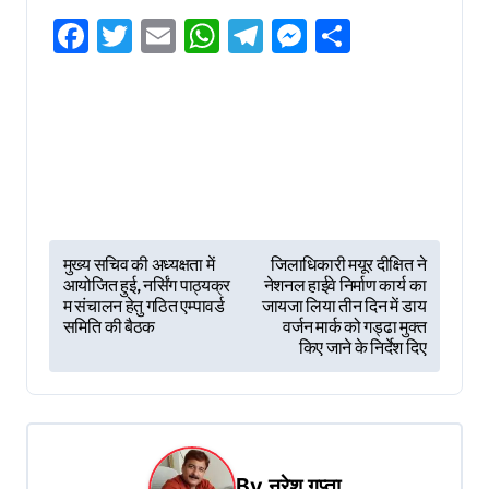
Facebook
Twitter
Email
WhatsApp
Telegram
Messenger
Share
P
मुख्य सचिव की अध्यक्षता में
जिलाधिकारी मयूर दीक्षित ने
आयोजित हुई, नर्सिंग पाठ्यक्र
नेशनल हाईवे निर्माण कार्य का
o
म संचालन हेतु गठित एम्पावर्ड
जायजा लिया तीन दिन में डाय
s
समिति की बैठक
वर्जन मार्क को गड्ढा मुक्त
किए जाने के निर्देश दिए
t
n
a
v
By
नरेश गुप्ता