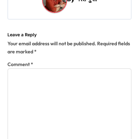
i
g
a
t
Leave a Reply
Your email address will not be published.
Required fields
i
are marked
*
o
Comment
*
n