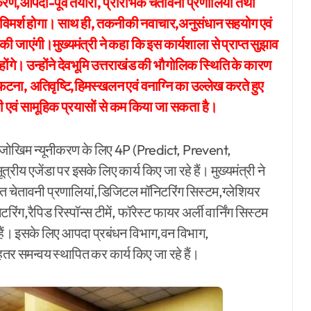
करण,आपदा-पूर्व तैयारी, प्रारंभिक चेतावनी प्रणालियों तथा
र-विमर्श होगा। साथ ही, तकनीकी नवाचार,अनुसंधान सहयोग एवं
की जाएंगी।मुख्यमंत्री ने कहा कि इस कार्यशाला से प्राप्त सुझाव
ध होंगे। उन्होंने देवभूमि उत्तराखंड की भौगोलिक स्थिति के कारण
ना, अतिवृष्टि,हिमस्खलन एवं वनाग्नि का उल्लेख करते हुए
ारी एवं सामूहिक प्रयासों से कम किया जा सकता है।
 आपदा जोखिम न्यूनीकरण के लिए 4P (Predict, Prevent,
य एजेंडा पर इसके लिए कार्य किए जा रहे हैं। मुख्यमंत्री ने
ित चेतावनी प्रणालियां,डिजिटल मॉनिटरिंग सिस्टम,ग्लेशियर
िंग,रैपिड रिस्पॉन्स टीमें, फॉरेस्ट फायर अर्ली वार्निंग सिस्टम
हे हैं। इसके लिए आपदा प्रबंधन विभाग,वन विभाग,
समन्वय स्थापित कर कार्य किए जा रहे हैं।