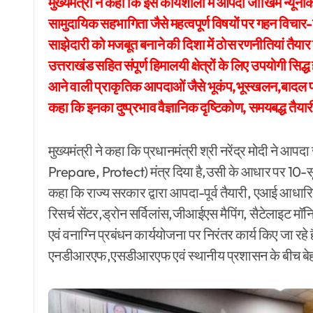
मुख्यमंत्री ने कहा कि इस कार्यशाला में आपदा जोखिम न्यूनी
सामुदायिक सहभागिता जैसे महत्वपूर्ण विषयों पर गहन विचा
साझेदारी को मजबूत बनाने की दिशा में ठोस रणनीतियां तैयार 
उत्तराखंड सहित संपूर्ण हिमालयी क्षेत्रों के लिए उपयोगी सिद्
आने वाली प्राकृतिक आपदाओं जैसे भूकंप,भूस्खलन,बादल फट
कहा कि इनका दुष्प्रभाव वैज्ञानिक दृष्टिकोण, समयबद्ध तैय
मुख्यमंत्री ने कहा कि प्रधानमंत्री श्री नरेंद्र मोदी ने
Prepare, Protect) मंत्र दिया है,उसी के आधार पर 10-सूत्री
कहा कि राज्य सरकार द्वारा आपदा-पूर्व तैयारी, एआई आधार
रिसर्च सेंटर,ड्रोन सर्विलांस,जीआईएस मैपिंग, सैटेलाइट मॉनिटर
एवं वनाग्नि प्रबंधन कार्ययोजना पर निरंतर कार्य किए जा र
एनडीआरएफ,एसडीआरएफ एवं स्थानीय प्रशासन के बीच बेहतर 