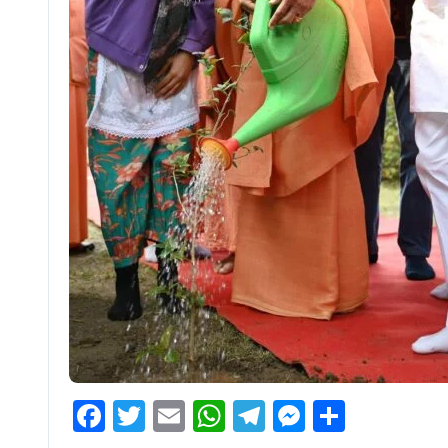
Facebook
Twitter
Email
WhatsApp
Telegram
Messenge
Share