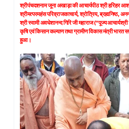
श्रीपंचदशनाम जूना अखाड़ा की आचार्यपीठ श्री हरिहर आश्रम, कनखल (हरिद्वार) के पावन सारस्वत परिसर में
श्रीमत्परमहंस परिव्राजकाचार्य, श्रोत्रिय, ब्रह्मनिष्ठ, अन
श्री स्वामी अवधेशानन्द गिरि जी महाराज (“पूज्य आचार्यश्री 
कृषि एवं किसान कल्याण तथा ग्रामीण विकास मंत्री भार
हुआ।