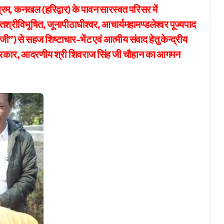
न्तश्रीविभूषित, जूनापीठाधीश्वर, आचार्यमहामण्डलेश्वर पूज्यपाद
जी”) से सहज शिष्टाचार-भेंट एवं आत्मीय संवाद हेतु केन्द्रीय
त सरकार, आदरणीय श्री शिवराज सिंह जी चौहान का आगमन