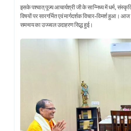
इसके पश्चात् पूज्य आचार्यश्री जी के सान्निध्य में धर्म, सं
विषयों पर सारगर्भित एवं मार्गदर्शक विचार-विमर्श हुआ। आ
समन्वय का उज्ज्वल उदाहरण सिद्ध हुई।