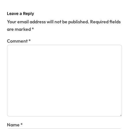
g
a
Leave a Reply
t
Your email address will not be published.
Required fields
i
are marked
*
o
Comment
*
n
Name
*