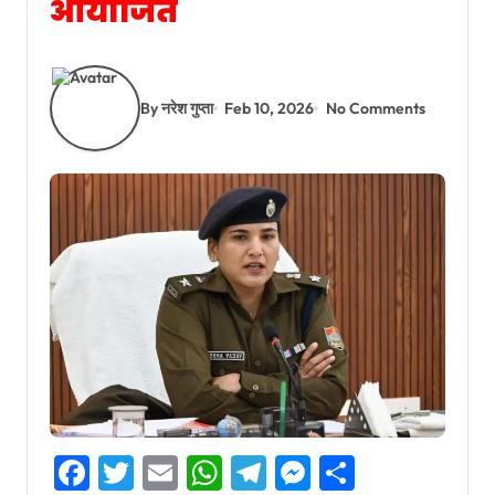
आयोजित
By नरेश गुप्ता
Feb 10, 2026
No Comments
Facebook
Twitter
Email
WhatsApp
Telegram
Messenger
Share