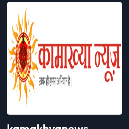
kamakhyanews