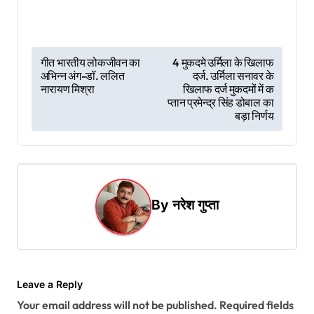
P
गीत भारतीय लोकजीवन का
4 मुकदमे उर्मिला के खिलाफ
अभिन्न अंग-डॉ. ललित
दर्ज. उर्मिला सनावर के
o
नारायण मिश्रा
खिलाफ दर्ज मुकदमों में क
s
प्तान प्रमेन्द्र सिंह डोबाल का
बड़ा निर्णय
t
n
a
v
By
नरेश गुप्ता
i
g
a
t
Leave a Reply
Your email address will not be published.
Required fields
i