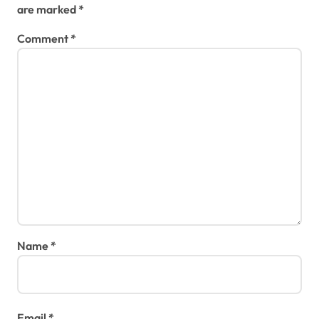
are marked
*
o
Comment
*
n
Name
*
Email
*