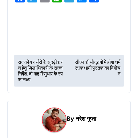
P
राजकीय नर्सरी के सुदृढ़ीकर
सीएम की मौजूदगी में होगा धर्म
ण हेतु जिलाधिकारी के सख्त
रक्षक धामी पुस्तक का विमोच
o
निर्देश, दो माह में सुधार के स्प
न
s
ष्ट लक्ष्य
t
n
a
By
नरेश गुप्ता
v
i