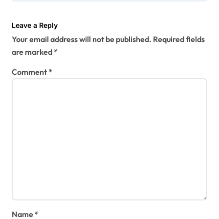
g
a
Leave a Reply
t
Your email address will not be published.
Required fields
i
are marked
*
o
Comment
*
n
Name
*