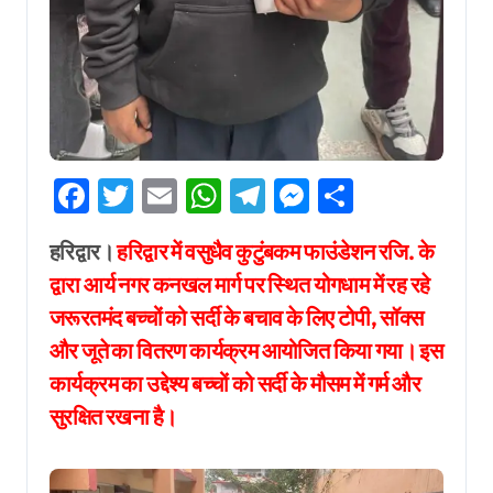
Facebook
Twitter
Email
WhatsApp
Telegram
Messenger
Share
हरिद्वार।
हरिद्वार में वसुधैव कुटुंबकम फाउंडेशन रजि. के
द्वारा आर्य नगर कनखल मार्ग पर स्थित योगधाम में रह रहे
जरूरतमंद बच्चों को सर्दी के बचाव के लिए टोपी, सॉक्स
और जूते का वितरण कार्यक्रम आयोजित किया गया। इस
कार्यक्रम का उद्देश्य बच्चों को सर्दी के मौसम में गर्म और
सुरक्षित रखना है।