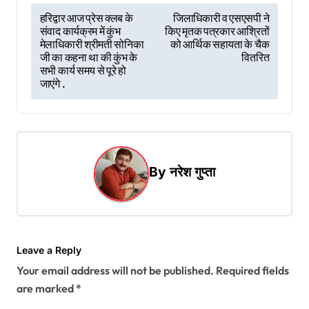
P
हरिद्वार आज प्रेस क्लब के
जिलाधिकारी व एसएसपी ने
संवाद कार्यक्रम में कुंभ
किए मृतक पत्रकार आश्रितों
o
मेलाधिकारी श्रीमती सोनिका
को आर्थिक सहायता के चैक
s
जी का कहना था की कुंभ के
वितरित
सभी कार्य समय से पूरे हो
t
जाएंगे .
n
a
v
i
By
नरेश गुप्ता
g
a
t
Leave a Reply
i
Your email address will not be published.
Required fields
o
are marked
*