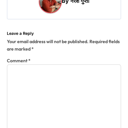
i
By
नरेश गुप्ता
g
a
t
Leave a Reply
i
Your email address will not be published.
Required fields
o
are marked
*
n
Comment
*