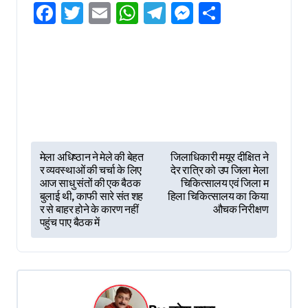
Facebook
Twitter
Email
WhatsApp
Telegram
Messenger
Share
P
मेला अधिष्ठान ने मेले की बेहत
जिलाधिकारी मयूर दीक्षित ने
र व्यवस्थाओं की चर्चा के लिए
देर रात्रि को उप जिला मेला
o
आज साधु संतों की एक बैठक
चिकित्सालय एवं जिला म
s
बुलाई थी, काफी सारे संत शह
हिला चिकित्सालय का किया
र से बाहर होने के कारण नहीं
औचक निरीक्षण
t
पहुंच पाए बैठक में
n
a
v