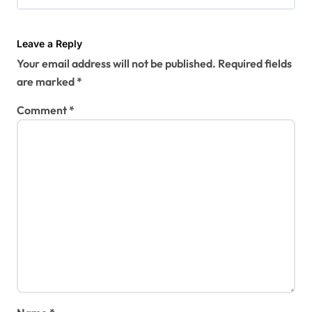
g
a
Leave a Reply
t
Your email address will not be published.
Required fields
i
are marked
*
o
Comment
*
n