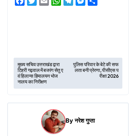
Facebook
Twitter
Email
WhatsApp
Telegram
Messenger
Share
P
मुख्य सचिव उत्तराखंड द्वारा
पुलिस परिवार के बेटे की सफ
टिहरी गढ़वाल में बजरंग सेतु ए
लता बनी प्रेरणा, पीसीएस प
o
वं हिलान्स हिमालयन भोज
रीक्षा 2026
s
नालय का निरीक्षण
t
n
a
By
नरेश गुप्ता
v
i