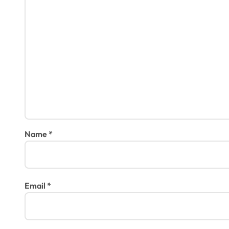
t
i
o
n
Name
*
Email
*