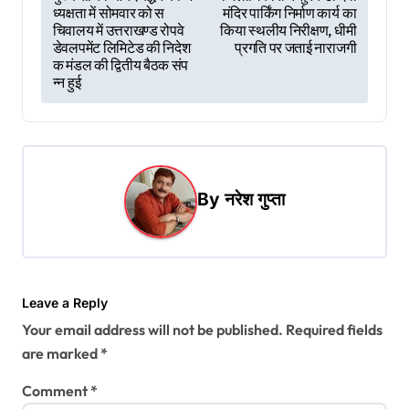
ध्यक्षता में सोमवार को स
मंदिर पार्किंग निर्माण कार्य का
o
चिवालय में उत्तराखण्ड रोपवे
किया स्थलीय निरीक्षण, धीमी
s
डेवलपमेंट लिमिटेड की निदेश
प्रगति पर जताई नाराजगी
क मंडल की द्वितीय बैठक संप
t
न्न हुई
n
a
v
i
By
नरेश गुप्ता
g
a
t
Leave a Reply
i
Your email address will not be published.
Required fields
o
are marked
*
n
Comment
*