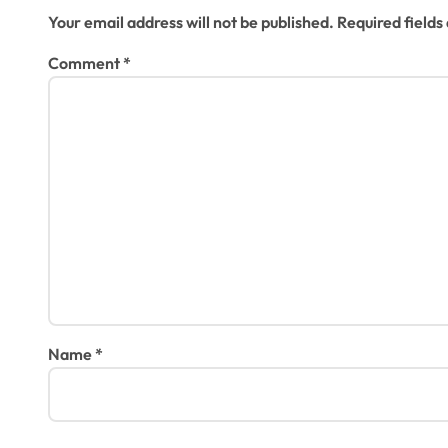
i
Your email address will not be published.
Required field
g
Comment
*
a
t
i
o
n
Name
*