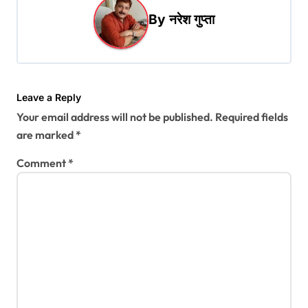
a
By
नरेश गुप्ता
v
i
g
a
Leave a Reply
t
Your email address will not be published.
Required fields
i
are marked
*
o
Comment
*
n