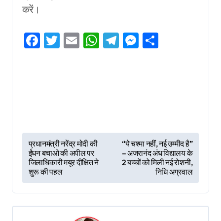
करें।
Facebook
Twitter
Email
WhatsApp
Telegram
Messenger
Share
P
प्रधानमंत्री नरेंद्र मोदी की
“ये चश्मा नहीं, नई उम्मीद है”
ईंधन बचाओ की अपील पर
– अजरानंद अंध विद्यालय के
o
जिलाधिकारी मयूर दीक्षित ने
2 बच्चों को मिली नई रोशनी,
s
शुरू की पहल
निधि अग्रवाल
t
n