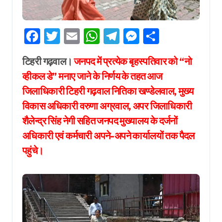
Facebook
Twitter
Email
WhatsApp
Telegram
Messenger
Share
टिहरी गढ़वाल।
जनपद में प्रत्येक बृहस्पतिवार को “नो
व्हीकल डे” मनाए जाने के निर्णय के तहत आज
जिलाधिकारी टिहरी गढ़वाल नितिका खण्डेलवाल, मुख्य
विकास अधिकारी वरुणा अग्रवाल, अपर जिलाधिकारी
शैलेन्द्र सिंह नेगी सहित जनपद मुख्यालय के दर्जनों
अधिकारी एवं कर्मचारी अपने-अपने कार्यालयों तक पैदल
पहुंचे।