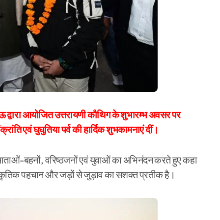
लखनऊ द्वारा आयोजित उत्तरायणी कौथिग के शुभारम्भ अवसर पर
ंति एवं घुघुतिया पर्व की हार्दिक शुभकामनाएं दीं।
पधारे माताओं-बहनों, वरिष्ठजनों एवं युवाओं का अभिनंदन करते हुए कहा
स्कृतिक पहचान और जड़ों से जुड़ाव का सशक्त प्रतीक है।