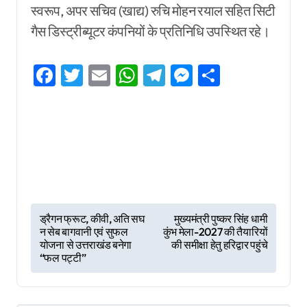
स्वरूप, अपर सचिव (खाद्य) रुचि मोहन रयाल सहित सिटी
गैस डिस्ट्रीब्यूटर कंपनियों के प्रतिनिधि उपस्थित रहे।
Facebook
Twitter
Email
WhatsApp
Telegram
Messenger
Share
P
ड्रैगन फ्रूट, कीवी, अति सघ
मुख्यमंत्री पुष्कर सिंह धामी
न सेब बागवानी एवं सुफल
कुंभ मेला-2027 की तैयारियों
o
योजना से उत्तराखंड बनेगा
की समीक्षा हेतु हरिद्वार पहुंचे
s
“फल पट्टी”
t
n