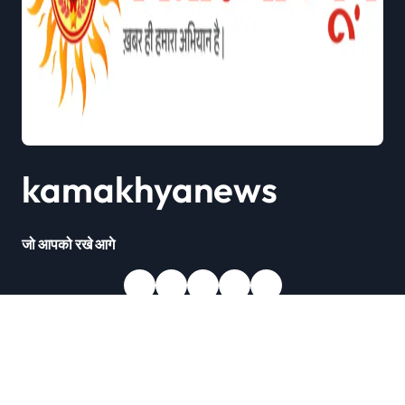
kamakhyanews
जो आपको रखे आगे
Copyright © All rights reserved
|
Newsxo
by
Themeansar
.