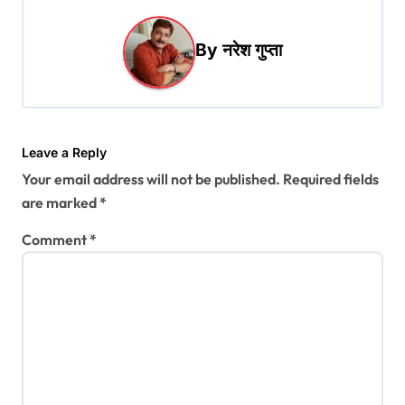
a
By
नरेश गुप्ता
v
i
g
a
Leave a Reply
t
Your email address will not be published.
Required fields
i
are marked
*
o
Comment
*
n