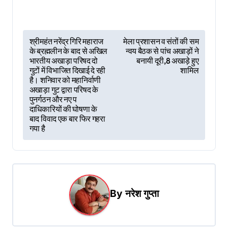
P
श्रीमहंत नरेंद्र गिरि महाराज
मेला प्रशासन व संतों की सम
के ब्रह्मलीन के बाद से अखिल
न्वय बैठक से पांच अखाड़ों ने
o
भारतीय अखाड़ा परिषद दो
बनायी दूरी,8 अखाड़े हुए
s
गुटों में विभाजित दिखाई दे रही
शामिल
है। शनिवार को महानिर्वाणी
t
अखाड़ा गुट द्वारा परिषद के
पुनर्गठन और नए प
n
दाधिकारियों की घोषणा के
बाद विवाद एक बार फिर गहरा
a
गया है
v
i
g
a
By
नरेश गुप्ता
t
i