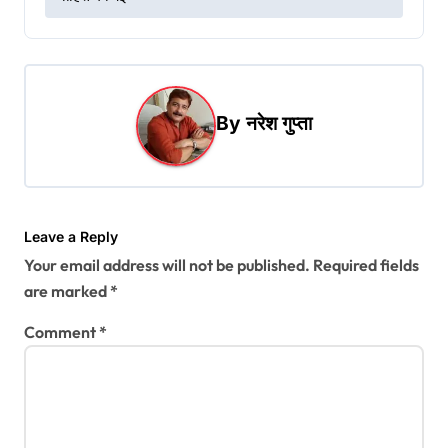
n
a
v
i
By
नरेश गुप्ता
g
a
t
Leave a Reply
i
Your email address will not be published.
Required fields
o
are marked
*
n
Comment
*