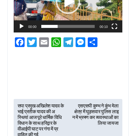
00:00
00:10
Facebook
Twitter
Email
WhatsApp
Telegram
Messenger
Share
P
सपा प्रमुख अखिलेश यादव के
एसएसपी कुम्भ ने कुंभ मेला
भाई प्रतीक यादव की अ
क्षेत्र में घुड़सवार पुलिस लाइ
o
स्थियां आज पूरे धार्मिक विधि
न में भ्रमण कर व्यवस्थाओं का
s
विधान के साथ हरिद्वार के
लिया जायजा
वीआईपी घाट पर गंगा में प्र
t
वाहित की गई