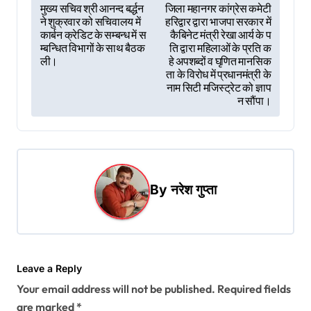
P
मुख्य सचिव श्री आनन्द बर्द्धन
जिला महानगर कांग्रेस कमेटी
ने शुक्रवार को सचिवालय में
हरिद्वार द्वारा भाजपा सरकार में
o
कार्बन क्रेडिट के सम्बन्ध में स
कैबिनेट मंत्री रेखा आर्य के प
s
म्बन्धित विभागों के साथ बैठक
ति द्वारा महिलाओं के प्रति क
ली।
हे अपशब्दों व घृणित मानसिक
t
ता के विरोध में प्रधानमंत्री के
नाम सिटी मजिस्ट्रेट को ज्ञाप
n
न सौंपा।
a
v
i
g
By
नरेश गुप्ता
a
t
i
Leave a Reply
o
Your email address will not be published.
Required fields
n
are marked
*