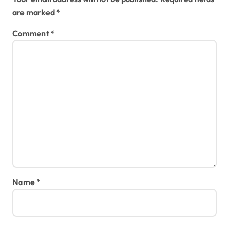
i
are marked
*
o
Comment
*
n
Name
*