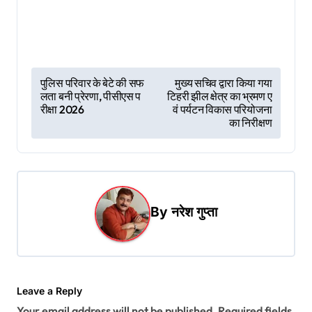
P
पुलिस परिवार के बेटे की सफ
मुख्य सचिव द्वारा किया गया
लता बनी प्रेरणा, पीसीएस प
टिहरी झील क्षेत्र का भ्रमण ए
o
रीक्षा 2026
वं पर्यटन विकास परियोजना
s
का निरीक्षण
t
n
a
By
नरेश गुप्ता
v
i
g
a
Leave a Reply
t
Your email address will not be published.
Required fields