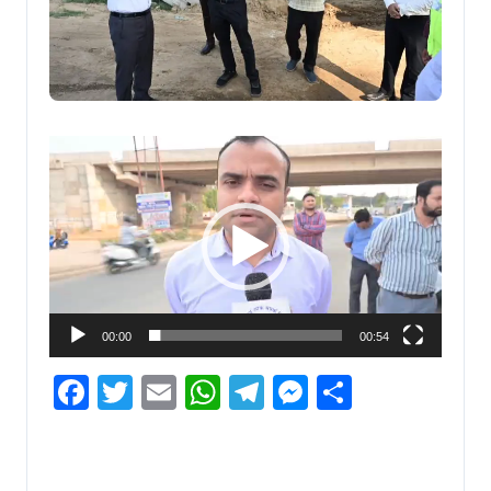
Video
Player
00:00
00:54
Facebook
Twitter
Email
WhatsApp
Telegram
Messenger
Share