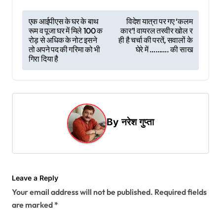
P
एक आईपीएस के घर के बाथ
विदेश यात्रा पर गए ‘कलम
रूम व पूजा घर में मिले 100 क
कार’! वायरल तस्वीर खोल र
o
रोड़ से अधिक के नोट इसने
ही है चर्चा की परतें, सवालों के
s
तो अपने पद की गरिमा को भी
घेरे में ………. की साख
गिरा दिया है
t
n
a
v
By
नरेश गुप्ता
i
g
a
t
Leave a Reply
Your email address will not be published.
Required fields
i
are marked
*
o