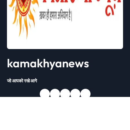
kamakhyanews
जो आपको रखे आगे
Copyright © All rights reserved
|
Newsxo
by
Themeansar
.