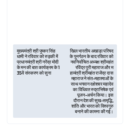
P
मुख्यमंत्री श्री पुष्कर सिंह
खिल भारतीय अखाड़ा परिषद
धामी ने रविवार को रुड़की में
के पुनर्गठन के बाद रविवार को
o
प्रधानमंत्री श्री नरेंद्र मोदी
नवनिर्वाचित अध्यक्ष श्रीमहंत
s
के मन की बात कार्यक्रम के 1
रविंद्र पुरी महाराज और म
35वें संस्करण को सुना
हामंत्री श्रीमहंत राजेंद्र दास
t
महाराज ने संत-महात्माओं के
साथ भगवान दक्षेशवर महादेव
n
का विधिवत रुद्राभिषेक एवं
पूजन-अर्चन किया। इस
a
दौरान देश की सुख-समृद्धि,
v
शांति और भारत को विश्वगुरु
बनाने की कामना की गई।
i
g