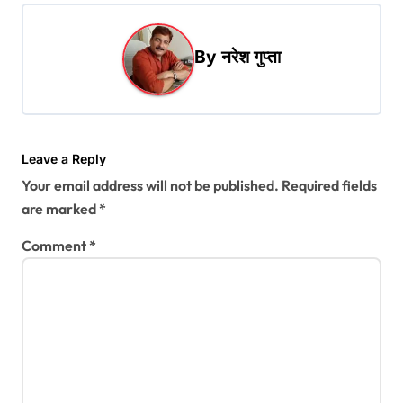
a
t
By
नरेश गुप्ता
i
o
n
Leave a Reply
Your email address will not be published.
Required fields
are marked
*
Comment
*