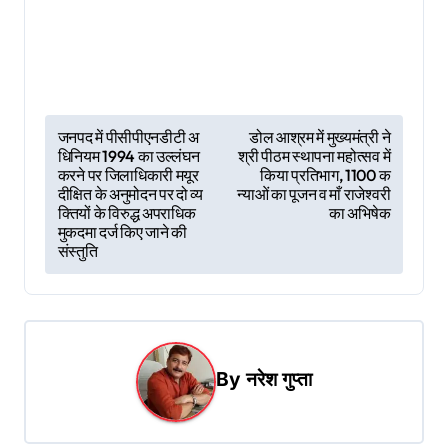
P
जनपद में पीसीपीएनडीटी अ
डोल आश्रम में मुख्यमंत्री ने
धिनियम 1994 का उल्लंघन
श्री पीठम स्थापना महोत्सव में
o
करने पर जिलाधिकारी मयूर
किया प्रतिभाग, 1100 क
s
दीक्षित के अनुमोदन पर दो व्य
न्याओं का पूजन व माँ राजेश्वरी
क्तियों के विरुद्ध अपराधिक
का अभिषेक
t
मुकदमा दर्ज किए जाने की
संस्तुति
n
a
v
i
By
नरेश गुप्ता
g
a