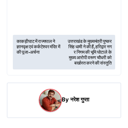
P
काकड़ीघाट में राज्यपाल ने
उत्तराखंड के मुख्यमंत्री पुष्कर
ज्ञानवृक्ष एवं कर्कटेश्वर मंदिर में
सिंह धामी ने की हैं, हरिद्वार नग
o
की पूजा-अर्चना
र निगम की भूमि घोटाले के
s
मुख्य आरोपी वरूण चौधरी को
बर्खास्त करने की संस्तुति
t
n
a
v
By
नरेश गुप्ता
i
g
a