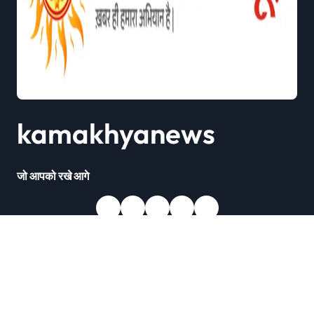
kamakhyanews
जो आपको रखे आगे
Copyright © All rights reserved
|
Newsxo
by
Themeansar
.