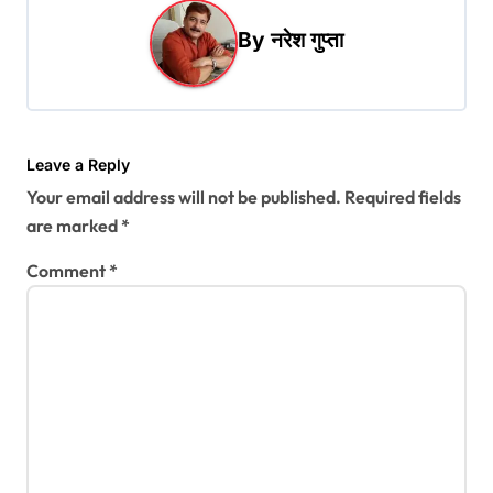
v
i
By
नरेश गुप्ता
g
a
t
Leave a Reply
i
Your email address will not be published.
Required fields
o
are marked
*
n
Comment
*