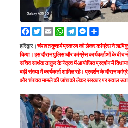
Facebook
Twitter
Email
WhatsApp
Telegram
Messenge
Share
हरिद्वार।
चंपावत दुष्कर्म प्रकरण को लेकर कांग्रेस ने ऋ
किया। इस दौरान पुलिस और कांग्रेस कार्यकर्ताओं के बीच न
सचिव सार्थक ठाकुर के नेतृत्व में आयोजित प्रदर्शन में विधाय
बड़ी संख्या में कार्यकर्ता शामिल रहे। प्रदर्शन के दौरान कांग
और चंपावत मामले की जांच को लेकर सरकार पर सवाल उठ