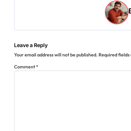
t
n
a
v
Leave a Reply
i
Your email address will not be published.
Required field
g
Comment
*
a
t
i
o
n