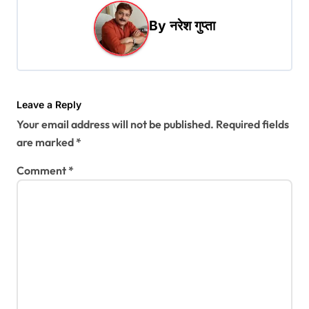
a
By
नरेश गुप्ता
v
i
g
a
Leave a Reply
t
Your email address will not be published.
Required fields
i
are marked
*
o
Comment
*
n