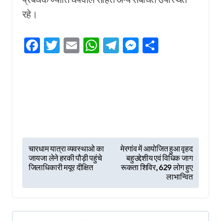
रहे।
Facebook
Twitter
Email
WhatsApp
Telegram
Messenger
Share
P
चारधाम यात्रा व्यवस्थाओ का
मेरगांव में आयोजित हुआ वृहद
जायजा लेने हरकी पौड़ी पहुंचे
बहुउद्देशीय एवं विधिक जाग
o
जिलाधिकारी मयूर दीक्षित
रूकता शिविर, 629 लोग हुए
s
लाभान्वित
t
n