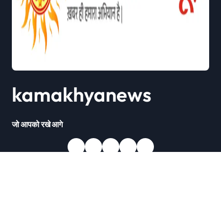
kamakhyanews
जो आपको रखे आगे
Copyright © All rights reserved
|
Newsxo
by
Themeansar
.