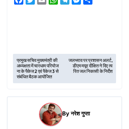
Facebook
Twitter
Email
WhatsApp
Telegram
Messenger
Share
P
प्रमुख सचिव मुख्यमंत्री की
जलभराव पर प्रशासन अलर्ट,
अध्यक्षता में चारधाम परियोज
डीएम मयूर दीक्षित ने दिए त्व
o
ना के पैकेज 2 एवं पैकेज 3 से
रित जल निकासी के निर्देश
s
संबंधित बैठक आयोजित
t
n
a
By
नरेश गुप्ता
v
i