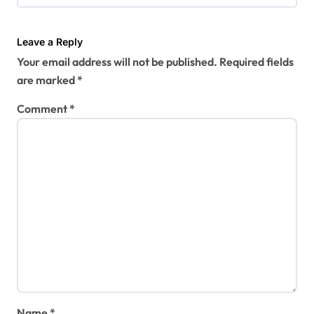
g
a
Leave a Reply
t
Your email address will not be published.
Required fields
i
are marked
*
o
Comment
*
n
Name
*