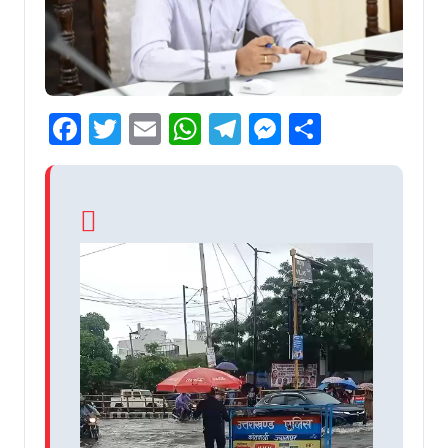
Facebook
Twitter
Email
WhatsApp
Telegram
Messenger
Share
Video
Player