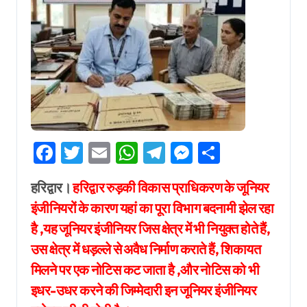
Facebook
Twitter
Email
WhatsApp
Telegram
Messenger
Share
हरिद्वार।
हरिद्वार रुड़की विकास प्राधिकरण के जूनियर
इंजीनियरों के कारण यहां का पूरा विभाग बदनामी झेल रहा
है ,यह जूनियर इंजीनियर जिस क्षेत्र में भी नियुक्त होते हैं,
उस क्षेत्र में धड़ल्ले से अवैध निर्माण कराते हैं, शिकायत
मिलने पर एक नोटिस कट जाता है ,और नोटिस को भी
इधर-उधर करने की जिम्मेदारी इन जूनियर इंजीनियर