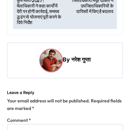
कुंभ मेला-2027 :
जिलाधिकारी मयूर दीक्षित ने
मेलाधिकारी ने कहा कार्यों में
उपजिलाधिकारियों के
o
देरी पर होगी कार्रवाई, समयब
दायित्वों में किए है बदलाव
s
द्ध ढंग से योजनाएं पूरी करने के
दिये निर्देश
t
n
a
v
By
नरेश गुप्ता
i
g
a
t
Leave a Reply
Your email address will not be published.
Required fields
i
are marked
*
o
Comment
*
n