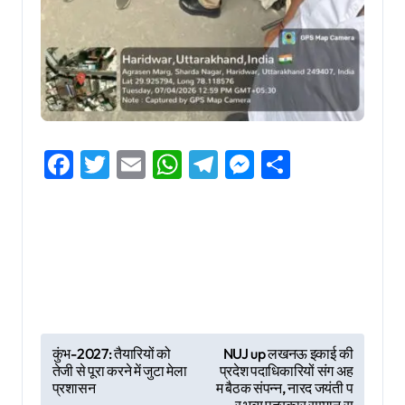
Facebook
Twitter
Email
WhatsApp
Telegram
Messenger
Share
P
कुंभ-2027: तैयारियों को
NUJ up लखनऊ इकाई की
तेजी से पूरा करने में जुटा मेला
प्रदेश पदाधिकारियों संग अह
o
प्रशासन
म बैठक संपन्न, नारद जयंती प