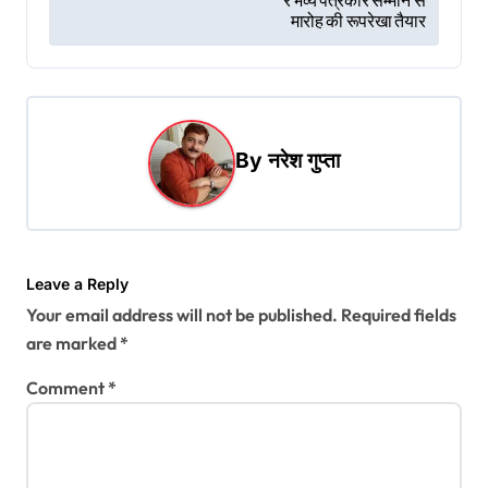
s
र भव्य पत्रकार सम्मान स
मारोह की रूपरेखा तैयार
t
n
a
v
By
नरेश गुप्ता
i
g
a
t
Leave a Reply
Your email address will not be published.
Required fields
i
are marked
*
o
Comment
*
n