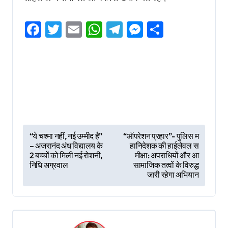
Facebook
Twitter
Email
WhatsApp
Telegram
Messenger
Share
P
“ये चश्मा नहीं, नई उम्मीद है”
“ऑपरेशन प्रहार”- पुलिस म
– अजरानंद अंध विद्यालय के
हानिदेशक की हाईलेवल स
o
2 बच्चों को मिली नई रोशनी,
मीक्षा: अपराधियों और आ
s
निधि अग्रवाल
सामाजिक तत्वों के विरुद्ध
जारी रहेगा अभियान
t
n
a