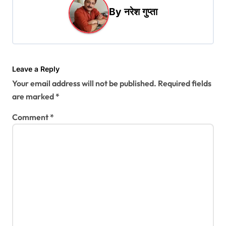
v
By
नरेश गुप्ता
i
g
a
t
Leave a Reply
Your email address will not be published.
Required fields
i
are marked
*
o
Comment
*
n