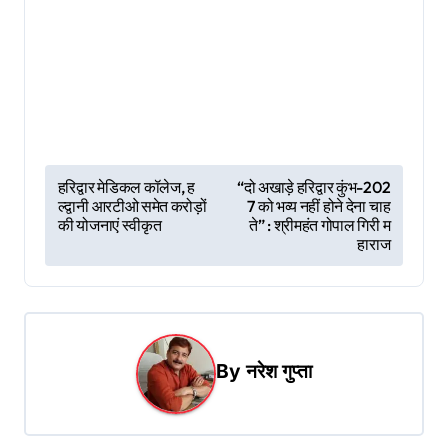
P
हरिद्वार मेडिकल कॉलेज, ह
“दो अखाड़े हरिद्वार कुंभ-202
ल्द्वानी आरटीओ समेत करोड़ों
7 को भव्य नहीं होने देना चाह
o
की योजनाएं स्वीकृत
ते” : श्रीमहंत गोपाल गिरी म
s
हाराज
t
n
a
By
नरेश गुप्ता
v
i
g