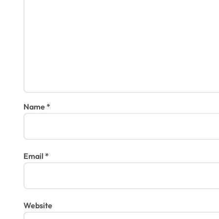
i
o
n
Name
*
Email
*
Website