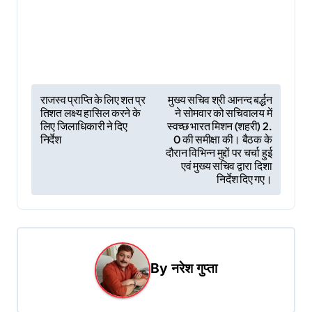
P
राजस्व प्राप्ति के लिए शत प्र
मुख्य सचिव श्री आनन्द बर्द्धन
तिशत लक्ष्य हासिल करने के
ने सोमवार को सचिवालय में
o
लिए जिलाधिकारी ने दिए
स्वच्छ भारत मिशन (शहरी) 2.
s
निर्देश
0 की समीक्षा की। बैठक के
दौरान विभिन्न मुद्दों पर चर्चा हुई
t
एवं मुख्य सचिव द्वारा दिशा
निर्देश दिए गए।
n
a
v
i
By
नरेश गुप्ता
g
a