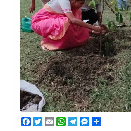
Facebook
Twitter
Email
WhatsApp
Telegram
Messenge
Share