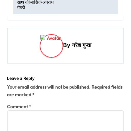
s
साथ की मासिक अपराध
गोष्ठी
t
n
a
v
By
नरेश गुप्ता
i
g
a
t
Leave a Reply
Your email address will not be published.
Required fields
i
are marked
*
o
Comment
*
n