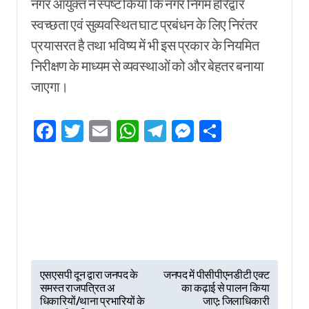
नगर आयुक्त ने स्पष्ट किया कि नगर निगम हरिद्वार
स्वच्छता एवं सुव्यवस्थित घाट प्रबंधन के लिए निरंतर
प्रयासरत है तथा भविष्य में भी इस प्रकार के नियमित
निरीक्षण के माध्यम से व्यवस्थाओं को और बेहतर बनाया
जाएगा।
Facebook
Twitter
Email
WhatsApp
Telegram
Messenger
Share
P
एसएसपी दून द्वारा जनपद के
जनपद में पीसीपीएनडीटी एक्ट
समस्त राजपत्रित अ
का कढ़ाई से पालन किया
o
धिकारियों/थाना प्रभारियों के
जाए: जिलाधिकारी