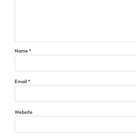
o
n
Name
*
Email
*
Website