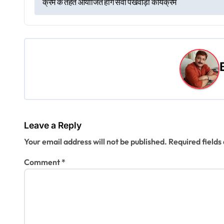
क्रम के तहत आयोजित होंगे सेवा पखवाड़ा कार्यक्रम
o
s
t
n
a
v
Leave a Reply
i
Your email address will not be published.
Required field
g
Comment
*
a
t
i