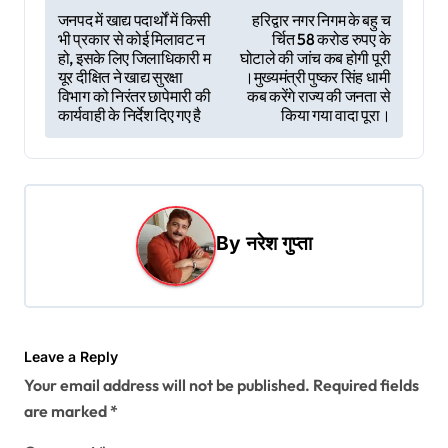
P
जनपद में खाद्य पदार्थों में किसी
हरिद्वार नगर निगम के बहु च
भी प्रकार से कोई मिलावट न
र्चित 58 करोड रुपए के
o
हो, इसके लिए जिलाधिकारी म
घोटाले की जांच कब होगी पूरी
s
यूर दीक्षित ने खाद्य सुरक्षा
।मुख्यमंत्री पुष्कर सिंह धामी
विभाग को निरंतर छापेमारी की
कब करेंगे राज्य की जनता से
t
कार्यवाही के निर्देश दिए गए है
किया गया वादा पूरा।
n
a
v
i
By
नरेश गुप्ता
g
a
t
Leave a Reply
i
Your email address will not be published.
Required fields
o
are marked
*
n