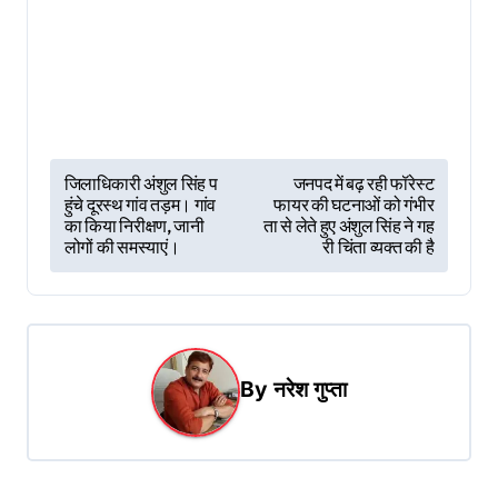
P
जिलाधिकारी अंशुल सिंह प
जनपद में बढ़ रही फॉरेस्ट
हुंचे दूरस्थ गांव तड़म। गांव
फायर की घटनाओं को गंभीर
o
का किया निरीक्षण, जानी
ता से लेते हुए अंशुल सिंह ने गह
s
लोगों की समस्याएं।
री चिंता व्यक्त की है
t
n
a
By
नरेश गुप्ता
v
i
g