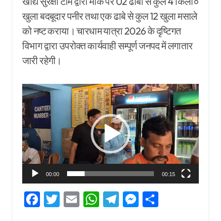
खाद्य सुरक्षा टीम द्वारा मौके पर 02 ढाबों से कुल 4 किलो०
खुला बदबूदार पनीर तथा एक ढाबे से कुल 12 खुला मसाले
को नष्ट कराया। चारधाम यात्रा 2026 के दृष्टिगत
विभाग द्वारा उपरोक्त कार्यवाही सम्पूर्ण जनपद में लगातार
जारी रहेगी।
Video
Player
00:00
00:15
Facebook
Twitter
Email
WhatsApp
Telegram
Messenger
Share