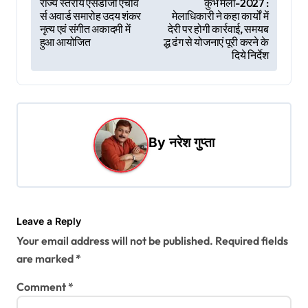
राज्य स्तरीय एसडीजी एचीव
कुंभ मेला-2027 :
र्स अवार्ड समारोह उदय शंकर
मेलाधिकारी ने कहा कार्यों में
o
नृत्य एवं संगीत अकादमी में
देरी पर होगी कार्रवाई, समयब
s
हुआ आयोजित
द्ध ढंग से योजनाएं पूरी करने के
दिये निर्देश
t
n
a
v
By
नरेश गुप्ता
i
g
a
t
Leave a Reply
Your email address will not be published.
Required fields
i
are marked
*
o
Comment
*
n