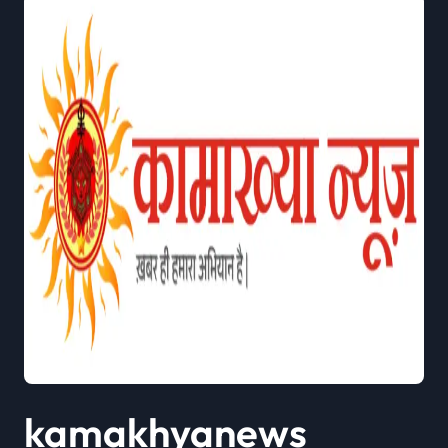
kamakhyanews