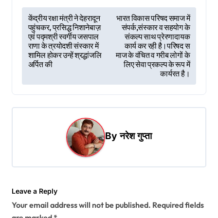
P
केंद्रीय रक्षा मंत्री ने देहरादून
भारत विकास परिषद समाज में
पहुंचकर, प्रसिद्ध निशानेबाज़
संपर्क,संस्कार व सहयोग के
o
एवं पद्मश्री स्वर्गीय जसपाल
संकल्प साथ प्रेरणादायक
s
राणा के त्रयोदशी संस्कार में
कार्य कर रही है।परिषद स
शामिल होकर उन्हें श्रद्धांजलि
माज के वंचित व गरीब लोगों के
t
अर्पित की
लिए सेवा प्रकल्प के रूप में
कार्यरत है।
n
a
v
i
By
नरेश गुप्ता
g
a
t
i
Leave a Reply
Your email address will not be published.
Required fields
o
are marked
*